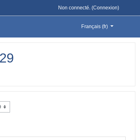
Non connecté. (
Connexion
)
Français ‎(fr)‎
 29
DES COURS